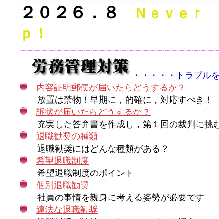
２０２６．８
Ｎｅｖｅｒ 
ｐ！
・・・・・トラブル
内容証明郵便が届いたらどうするか？
放置は禁物！早期に，的確に，対応すべき！
訴状が届いたらどうするか？
充実した答弁書を作成し，第１回の裁判に挑
退職勧奨の種類
退職勧奨にはどんな種類がある？
希望退職制度
希望退職制度のポイント
個別退職勧奨
社員の事情を親身に考える姿勢が必要です
違法な退職勧奨