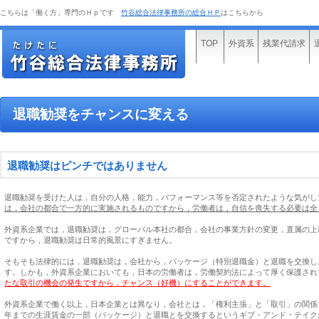
こちらは「働く方」専門のＨｐです
竹谷総合法律事務所の総合ＨＰ
はこちらから
TOP
外資系
残業代請求
退職勧奨をチャンスに変える
退職勧奨はピンチではありません
退職勧奨を受けた人は，自分の人格，能力，パフォーマンス等を否定されたような気がし
は，会社の都合で一方的に実施されるものですから，労働者は，自信を喪失する必要は全
外資系企業では，退職勧奨は，グローバル本社の都合，会社の事業方針の変更，直属の上
ですから，退職勧奨は日常的風景にすぎません。
そもそも法律的には，退職勧奨は，会社から，パッケージ（特別退職金）と退職を交換し
す。しかも，外資系企業においても，日本の労働者は，労働契約法によって厚く保護され
たな取引の機会の発生ですから，チャンス（好機）にすることができます。
外資系企業で働く以上，日本企業とは異なり，会社とは，「権利主張」と「取引」の関係
年までの生涯賃金の一部（パッケージ）と退職とを交換するというギブ・アンド・テイク