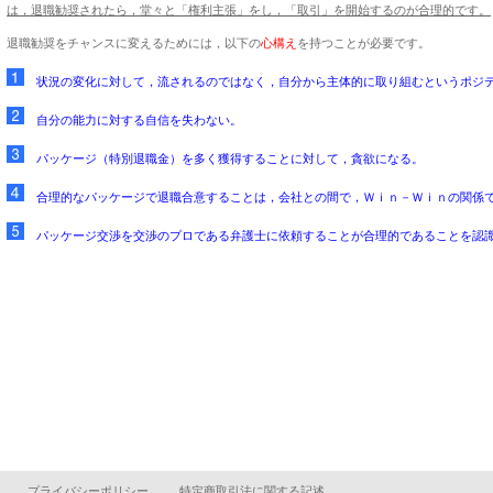
は，退職勧奨されたら，堂々と「権利主張」をし，「取引」を開始するのが合理的です。
退職勧奨をチャンスに変えるためには，以下の
心構え
を持つことが必要です。
状況の変化に対して，流されるのではなく，自分から主体的に取り組むというポジ
自分の能力に対する自信を失わない。
パッケージ（特別退職金）を多く獲得することに対して，貪欲になる。
合理的なパッケージで退職合意することは，会社との間で，Ｗｉｎ－Ｗｉｎの関係
パッケージ交渉を交渉のプロである弁護士に依頼することが合理的であることを認
プライバシーポリシー
特定商取引法に関する記述