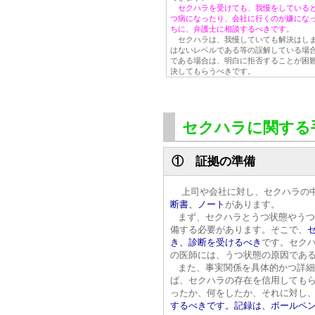
セクハラを受けても、我慢をしている
つ病になったり、会社に行くのが嫌にな
ちに、弁護士に相談するべきです。
セクハラは、我慢していても解決はしま
はないレベルである等の誤解している場
である場合は、明白に拒否することが困
決してもらうべきです。
セクハラに関する
① 証拠の準備
上司や会社に対し、セクハラの
断書、ノート
があります。
まず、セクハラとうつ状態やう
備する必要があります。そこで、
き、診断を受けるべき
です。セク
の医師には、うつ状態の原因であ
また、事実関係を具体的かつ詳
ば、セクハラの存在を信用しても
ったか、何をしたか、それに対し
するべきです。記録は、ボールペ