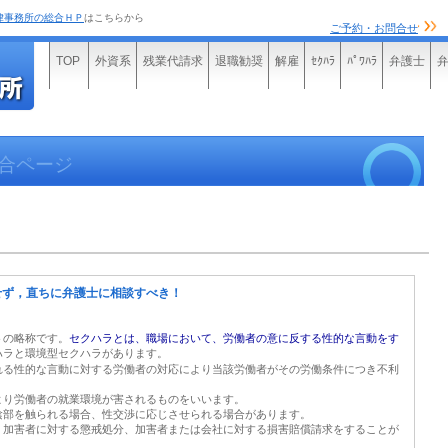
律事務所の総合ＨＰ
はこちらから
ご予約・お問合せ
TOP
外資系
残業代請求
退職勧奨
解雇
ｾｸﾊﾗ
ﾊﾟﾜﾊﾗ
弁護士
合ページ
せず，直ちに弁護士に相談すべき！
トの略称です。
セクハラとは、職場において、労働者の意に反する性的な言動をす
ハラと環境型セクハラがあります。
れる性的な言動に対する労働者の対応により当該労働者がその労働条件につき不利
り労働者の就業環境が害されるものをいいます。
部を触られる場合、性交渉に応じさせられる場合があります。
加害者に対する懲戒処分、加害者または会社に対する損害賠償請求をすることが