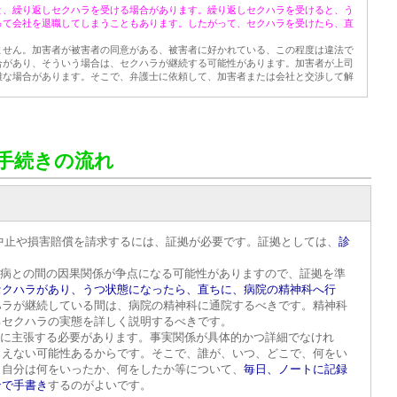
と、繰り返しセクハラを受ける場合があります。繰り返しセクハラを受けると、う
って会社を退職してしまうこともあります。したがって、セクハラを受けたら、直
せん。加害者が被害者の同意がある、被害者に好かれている、この程度は違法で
合があり、そういう場合は、セクハラが継続する可能性があります。加害者が上司
難な場合があります。そこで、弁護士に依頼して、加害者または会社と交渉して解
手続きの流れ
中止や損害賠償を請求するには、証拠が必要です。証拠としては、
診
つ病との間の因果関係が争点になる可能性がありますので、証拠を準
セクハラがあり、うつ状態になったら、直ちに、病院の精神科へ行
ハラが継続している間は、病院の精神科に通院するべきです。精神科
るセクハラの実態を詳しく説明するべきです。
細に主張する必要があります。事実関係が具体的かつ詳細でなけれ
らえない可能性あるからです。そこで、誰が、いつ、どこで、何をい
、自分は何をいったか、何をしたか等について、
毎日、ノートに記録
ンで手書き
するのがよいです。