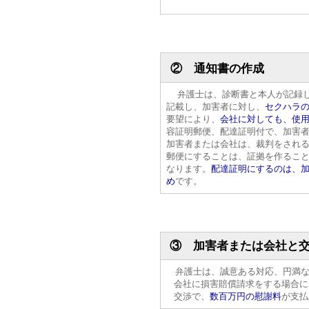
② 通知書の作成
弁護士は、診断書と本人が記録し
記載し、加害者に対し、
セクハラ
要望により、
会社に対しても、使
容証明郵便、配達証明付で、加害
加害者または会社は、裁判をされ
郵便にすることは、証拠を作るこ
なります。
配達証明にするのは、
め
です。
③ 加害者または会社と
弁護士は、誠意ある対応、円満な
会社に損害賠償請求をする場合に
交渉で、
数百万円の慰謝料
が支払