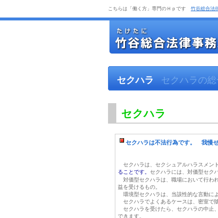
こちらは「働く方」専門のＨｐです
竹谷総合法
セクハラ
セクハラの総
セクハラ
セクハラは不法行為です。 我慢
セクハラは、セクシュアルハラスメン
ることです。
セクハラには、対価型セク
対価型セクハラは、職場において行わ
益を受けるもの。
環境型セクハラは、当該性的な言動によ
セクハラでよくあるケースは、密室で陰
セクハラを受けたら、セクハラの中止、
できます。