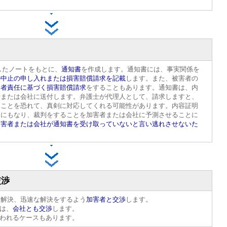
たノートをもとに、
通知書
を作成します。通知書には、事実関係を
の中止の申し入れまたは損害賠償請求を記載
します。また、被害者の
用者責任に基づく損害賠償請求
をすることもあります。通知書は、内
者または会社に送付します。弁護士が代理人として、請求しますと、
ることを恐れて、真剣に対応してくれる可能性があります。内容証明
とにもなり、裁判をすることを加害者または会社に予測させることに
加害者または会社が通知書を受け取っていないと言い逃れさせないた
交渉
解決、迅速な解決をするよう
加害者と交渉
します。
は、
会社とも交渉
します。
われるケースもあります。