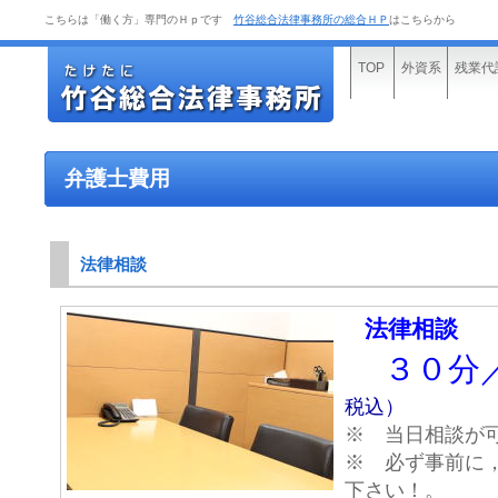
こちらは「働く方」専門のＨｐです
竹谷総合法律事務所の総合ＨＰ
はこちらから
TOP
外資系
残業代
弁護士費用
法律相談
法律相談
３０分／
税込）
※ 当日相談が
※ 必ず事前に
下さい！。