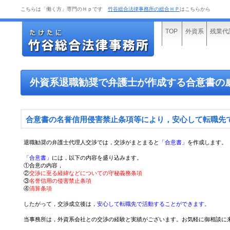
こちらは「働く方」専門のＨｐです
竹谷総合法律事務所の総合ＨＰ
はこちらから
TOP
外資系
残業代
外資系退職勧奨で弁護士が作成する合意書の
合意書の名誉信用侵害禁止条項等により，安心して転職先
退職勧奨の弁護士代理人交渉では，交渉がまとまると
「合意書」
を作成します。
「合意書」
には，以下の内容を盛り込みます。
①合意の内容，
②
交渉に至る経緯などについての守秘義務条項
③
名誉信用の侵害禁止条項
④
清算条項
したがって，交渉成立後は，
安心して転職先で活動することができます。
当事務所は，外資系会社との交渉の経験と実績がございます。お気軽に御相談に