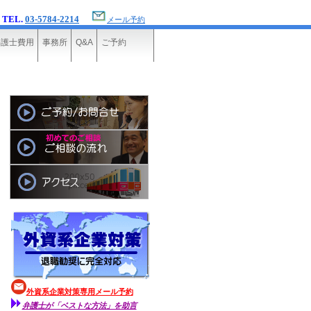
TEL.
03-5784-2214
メール予約
弁護士費用
事務所
Q&A
ご予約
外資系企業対策専用メール予約
弁護士が「ベストな方法」を助言