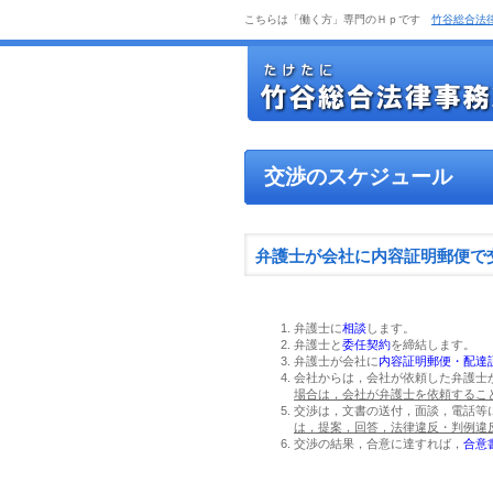
こちらは「働く方」専門のＨｐです
竹谷総合法
交渉のスケジュール
弁護士が会社に内容証明郵便で
弁護士に
相談
します。
弁護士と
委任契約
を締結します。
弁護士が会社に
内容証明郵便・配達
会社からは，会社が依頼した弁護士
場合は，
会社が弁護士を依頼
するこ
交渉は，文書の送付，面談，電話等
は，提案，回答，法律違反・判例違
交渉の結果，合意に達すれば，
合意