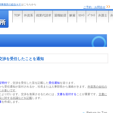
律事務所の総合ＨＰ
はこちらから
ご予約・お問合せ
TOP
外資系
残業代請求
退職勧奨
解雇
ｾｸﾊﾗ
ﾊﾟﾜﾊﾗ
弁護士
交渉を受任したことを通知
証明付
で，交渉を受任した旨を記載した
受任通知
を送ります。
から受任通知が送付されるか，社長または人事部長から連絡がきます。
外資系の会社の
とが多いです
。
により行います。交渉を進展させるためには，
文書を送付する
ことが重要です。
文書に
反に対する抗議などを記載
します。
書
を作成します。