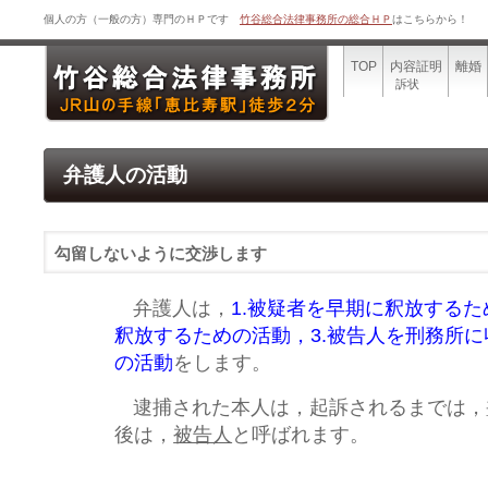
個人の方（一般の方）専門のＨＰです
竹谷総合法律事務所の総合ＨＰ
はこちらから！
TOP
内容証明
離婚
訴状
弁護人の活動
勾留しないように交渉します
弁護人は，
1.被疑者を早期に釈放するた
釈放するための活動，3.被告人を刑務所
の活動
をします。
逮捕された本人は，起訴されるまでは，
後は，
被告人
と呼ばれます。